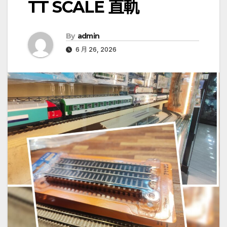
TT SCALE 直軌
By
admin
6 月 26, 2026