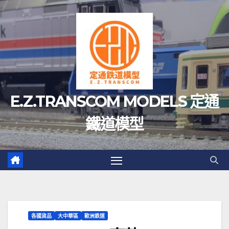
Skip
to
content
E.Z.TRANSCOM MODELS 定通
鐵道模型
各國貨品
大中華區
歐洲鉄道