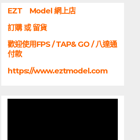
EZT Model 網上店
訂購 或 留貨
歡迎使用FPS / TAP& GO / 八達通
付款
https://www.eztmodel.com