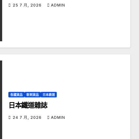
25 7 月, 2026
ADMIN
各國貨品
新到貨品
日本鉄道
日本鐵道雜誌
24 7 月, 2026
ADMIN