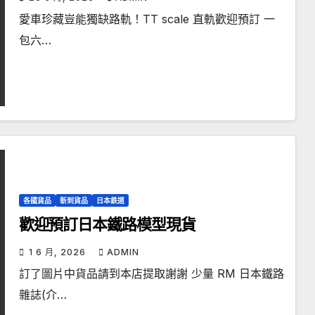
愛車珍藏豈能獨缺路軌！TT scale 直軌歡迎預訂 一
包六…
各國貨品
新到貨品
日本鉄道
歡迎預訂日本鐵路模型現貨
1 6 月, 2026
ADMIN
訂了圖片中貨品請到本店提取謝謝 少量 RM 日本鐵路
雜誌(介…