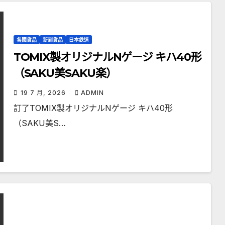
各國貨品
新到貨品
日本鉄道
TOMIX製オリジナルNゲージ キハ40形
（SAKU美SAKU楽）
19 7 月, 2026
ADMIN
訂了TOMIX製オリジナルNゲージ キハ40形
（SAKU美S…