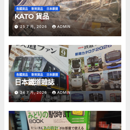
各國貨品
新到貨品
日本鉄道
KATO 貨品
25 7 月, 2026
ADMIN
各國貨品
新到貨品
日本鉄道
日本鐵道雜誌
24 7 月, 2026
ADMIN