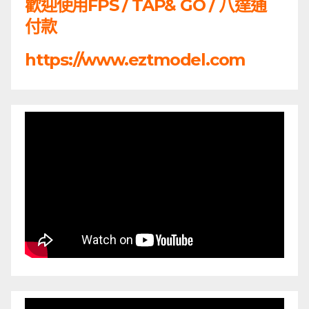
歡迎使用FPS / TAP& GO / 八達通
付款
https://www.eztmodel.com