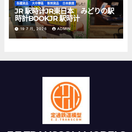
各國貨品
大中華區
新到貨品
日本鉄道
JR 駅時计JR東日本 みどりの駅
時計BOOKJR 駅時计
19 7 月, 2026
ADMIN