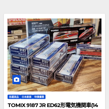
各國貨品
日本鉄道
特價優惠
TOMIX 9187 JR ED62形電気機関車(14