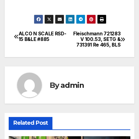
ALCO N SCALE RSD-
Fleischmann 721283
文
15 B&LE #885
V 100.53, SETG &
731391 Re 465, BLS
章
導
覽
By
admin
Related Post