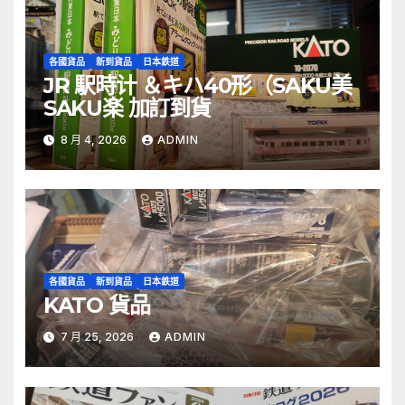
各國貨品
新到貨品
日本鉄道
JR 駅時计 ＆キハ40形（SAKU美
SAKU楽 加訂到貨
8 月 4, 2026
ADMIN
各國貨品
新到貨品
日本鉄道
KATO 貨品
7 月 25, 2026
ADMIN