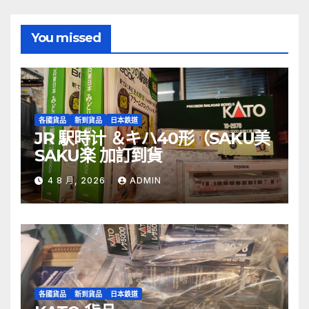
You missed
各國貨品
新到貨品
日本鉄道
JR 駅時计 ＆キハ40形（SAKU美
SAKU楽 加訂到貨
4 8 月, 2026
ADMIN
各國貨品
新到貨品
日本鉄道