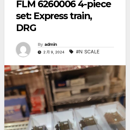
FLM 6260006 4-piece
set: Express train,
DRG
By
admin
#N SCALE
2 月 9, 2024