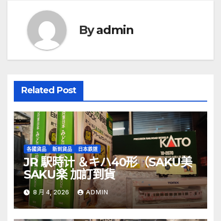
覽
By
admin
Related Post
各國貨品
新到貨品
日本鉄道
JR 駅時计 ＆キハ40形（SAKU美
SAKU楽 加訂到貨
8 月 4, 2026
ADMIN