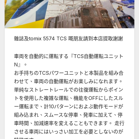
雜誌及tomix 5574 TCS 嘅朋友請到本店提取謝謝
車両を自動的に運転する『TCS自動運転ユニット
N』。
お手持ちのTCSパワーユニットと本製品を組み合
わせて、車両の自動運転がお楽しみになれます。
単純なストレートレールでの往復運転からポイン
トを使用した複雑な運転、機能をOFFにしたスル
ー運転まで、計10パターンにおよぶ動作モードが
組み込まれ、スムースな停車、発車に加えて、停
車時間、加減速率を変えることもできます。 走行
させる車両にはいっさい加工を必要としないのが