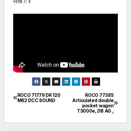
特徴です
ROCO 71779 DR 120
ROCO 77385
文
M62 DCC SOUND
Articulated double
pocket wagon
章
T3000e, DB AG ,
導