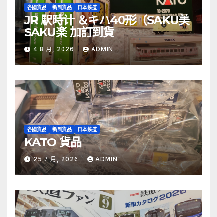
各國貨品
新到貨品
日本鉄道
JR 駅時计 ＆キハ40形（SAKU美
SAKU楽 加訂到貨
4 8 月, 2026
ADMIN
各國貨品
新到貨品
日本鉄道
KATO 貨品
25 7 月, 2026
ADMIN