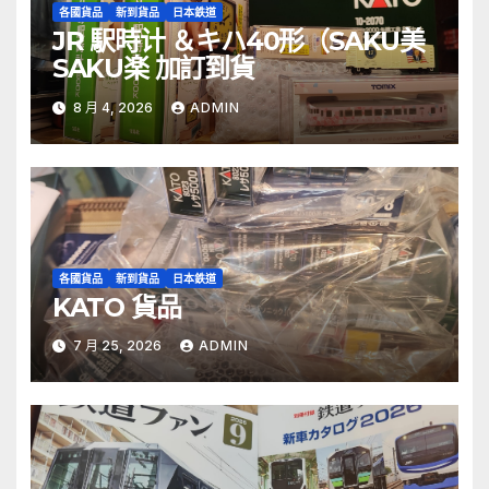
各國貨品
新到貨品
日本鉄道
JR 駅時计 ＆キハ40形（SAKU美
SAKU楽 加訂到貨
8 月 4, 2026
ADMIN
各國貨品
新到貨品
日本鉄道
KATO 貨品
7 月 25, 2026
ADMIN