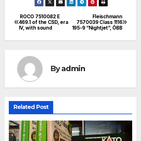
ROCO 7510082 E
Fleischmann
文
469.1 of the CSD, era
7570039 Class 1116
IV, with sound
195-9 “Nightjet”, ÖBB
章
導
覽
By
admin
Related Post