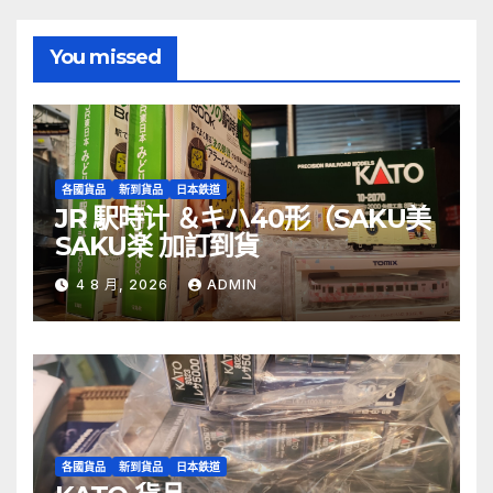
You missed
各國貨品
新到貨品
日本鉄道
JR 駅時计 ＆キハ40形（SAKU美
SAKU楽 加訂到貨
4 8 月, 2026
ADMIN
各國貨品
新到貨品
日本鉄道