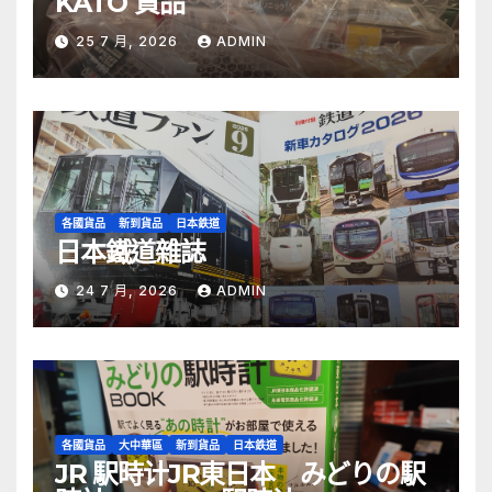
KATO 貨品
25 7 月, 2026
ADMIN
各國貨品
新到貨品
日本鉄道
日本鐵道雜誌
24 7 月, 2026
ADMIN
各國貨品
大中華區
新到貨品
日本鉄道
JR 駅時计JR東日本 みどりの駅