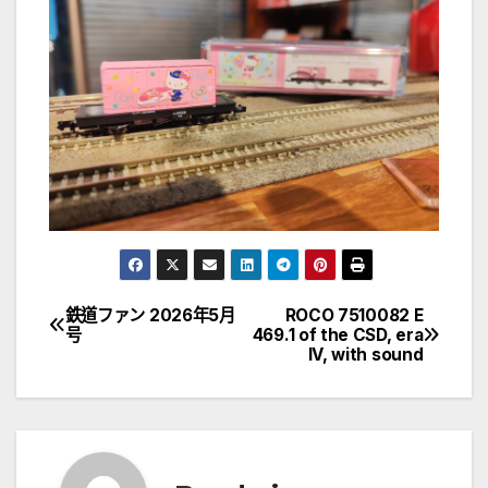
鉄道ファン 2026年5月
ROCO 7510082 E
文
号
469.1 of the CSD, era
IV, with sound
章
導
覽