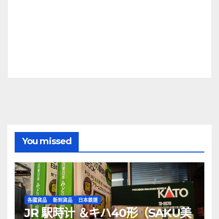
You missed
各國貨品
新到貨品
日本鉄道
JR 駅時计 ＆キハ40形（SAKU美