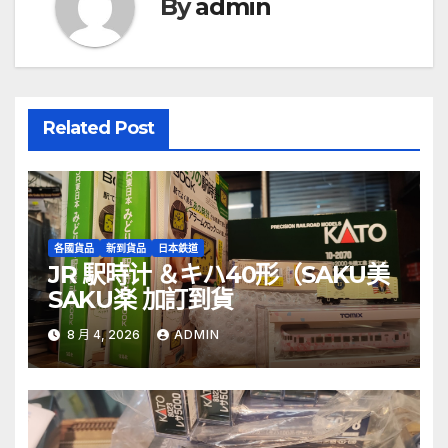
By
admin
Related Post
各國貨品
新到貨品
日本鉄道
JR 駅時计 ＆キハ40形（SAKU美
SAKU楽 加訂到貨
8 月 4, 2026
ADMIN