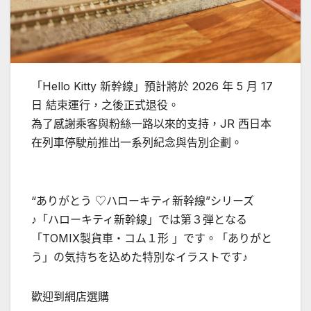
「Hello Kitty 新幹線」預計將於 2026 年 5 月 17
日 結束運行，之後正式退役。
為了感謝乘客與粉絲一路以來的支持，JR 西日本
在列車停駛前推出一系列紀念與告別企劃。
“ありがとう ♡ハローキティ新幹線”シリーズ
♪「ハローキティ新幹線」では第３弾となる
「TOMIX製貨車・コム１形 」です。「ありがと
う」の気持ちを込めた特別なイラストです♪
歡迎到網店選購