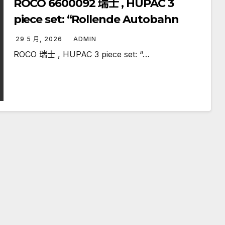
ROCO 6600092 瑞士 , HUPAC 3
piece set: “Rollende Autobahn
29 5 月, 2026
ADMIN
ROCO 瑞士 , HUPAC 3 piece set: “…