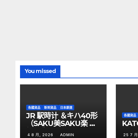
You missed
各國貨品
新到貨品
日本鉄道
JR 駅時计 ＆キハ40形
各國貨品
（SAKU美SAKU楽 加
KAT
訂到貨
4 8 月, 2026
ADMIN
25 7 