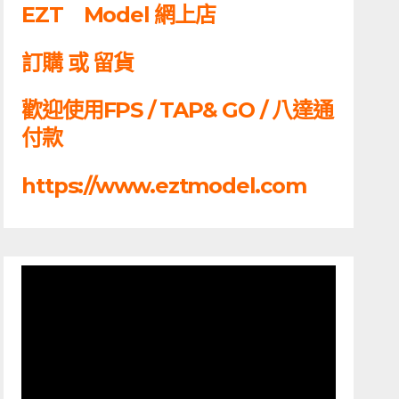
EZT Model 網上店
訂購 或 留貨
歡迎使用FPS / TAP& GO / 八達通
付款
https://www.eztmodel.com