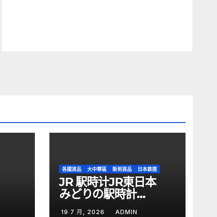
各國貨品
大中華區
新到貨品
日本鉄道
JR 駅時计JR東日本
みどりの駅時計
BOOKJR 駅時计
19 7 月, 2026
ADMIN